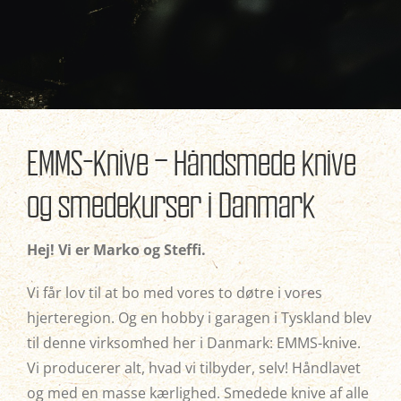
EMMS-Knive – Håndsmede knive
og smedekurser i Danmark
Hej! Vi er Marko og Steffi.
Vi får lov til at bo med vores to døtre i vores
hjerteregion. Og en hobby i garagen i Tyskland blev
til denne virksomhed her i Danmark: EMMS-knive.
Vi producerer alt, hvad vi tilbyder, selv! Håndlavet
og med en masse kærlighed. Smedede knive af alle