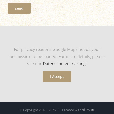
send
For privacy reasons Google Maps needs your
permission to be loaded. For more details, please
see our
Datenschutzerklärung
.
I Accept
© Copyright 2018 -
2026 | Created with
by
BE