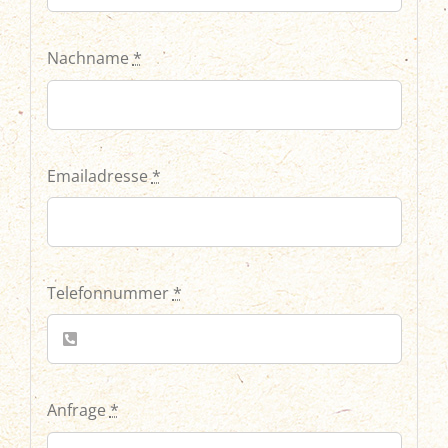
Nachname
*
Emailadresse
*
Telefonnummer
*
Anfrage
*