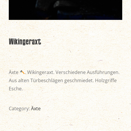
Wikingeraxt
Äxte
. Wikingeraxt. Verschiedene Ausführungen.
Aus alten Türbeschlägen geschmiedet. Holzgriffe
Esche.
Category:
Äxte