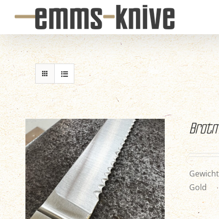
Skip
to
content
Brotm
Gewicht 
Gold