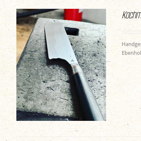
Kochm
Handges
Ebenhol