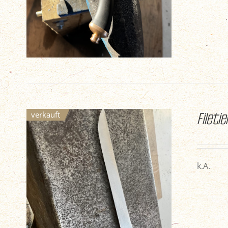
verkauft
Fileti
k.A.